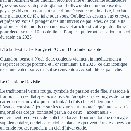
nail art oscillent entre tradition réconfortante et modernité audacieuse.
Que vous soyez adepte du glamour hollywoodien, amoureuse des
paysages hivernaux ou partisane d’une élégance minimaliste, il existe
une manucure de fête faite pour vous. Oubliez les designs vus et revus,
et préparez-vous à plonger dans un univers de paillettes, de couleurs
profondes et de motifs enchanteurs. Cet article est votre guide ultime
pour découvrir les 10 inspirations d’ongles qui feront sensation au pied
du sapin en 2025.
L’Éclat Festif : Le Rouge et l’Or, un Duo Indémodable
Quand on pense à Noël, deux couleurs viennent immédiatement à
l’esprit : le rouge profond et l’or scintillant. En 2025, ce duo iconique
reste une valeur sûre, mais il se réinvente avec subtilité et panache.
Le Classique Revisité
Le traditionnel vernis rouge, symbole de passion et de fête, s’associe à
l’or pour un résultat spectaculaire. On l’adopte sur des ongles de forme
carrée ou « squoval » pour un look à la fois chic et intemporel.
L’astuce consiste à jouer sur les textures : un rouge laqué intense sur la
majorité des doigts, contrasté par un ou deux « accent nails »
entièrement recouverts de paillettes dorées. Pour une touche de magie
supplémentaire, de délicates étoiles blanches peuvent être dessinées sur
un ongle rouge, rappelant un ciel d’hiver étoilé.