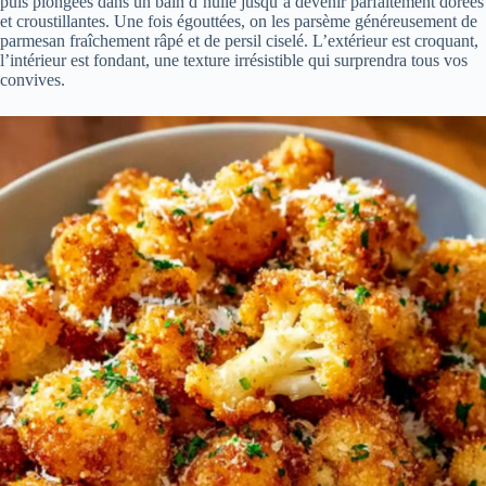
puis plongées dans un bain d’huile jusqu’à devenir parfaitement dorées
et croustillantes. Une fois égouttées, on les parsème généreusement de
parmesan fraîchement râpé et de persil ciselé. L’extérieur est croquant,
l’intérieur est fondant, une texture irrésistible qui surprendra tous vos
convives.