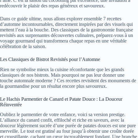
l’âme. C’est la saison du cocooning par excellence, une invitation à
redécouvrir le plaisir des repas généreux et savoureux.
Dans ce guide ultime, nous allons explorer ensemble 7 recettes
d’automne incontournables, directement inspirées par des visuels qui
mettent l’eau à la bouche. Des classiques de la gastronomie française
revisités aux surprenantes découvertes culinaires, préparez-vous à un
voyage gourmand qui transformera chaque repas en une véritable
célébration de la saison.
Les Classiques de Bistrot Revisités pour l’Automne
Rien ne symbolise mieux la cuisine réconfortante que les grands
classiques de nos bistrots. Mais pourquoi ne pas leur donner une
touche automnale moderne ? Ces recettes revisitent des monuments de
la gourmandise pour un résultat encore plus savoureux.
Le Hachis Parmentier de Canard et Patate Douce : La Douceur
Réinventée
Oubliez le parmentier de votre enfance, voici sa version prestige.
L’alliance du canard confit, effiloché et riche en saveurs, avec la
douceur légèrement sucrée d’une purée de patates douces est une pure
merveille. Le tout est gratiné au four jusqu’à obtenir une croûte dorée
et croustillante, cachant un cœur incroyablement fondant. Une branche