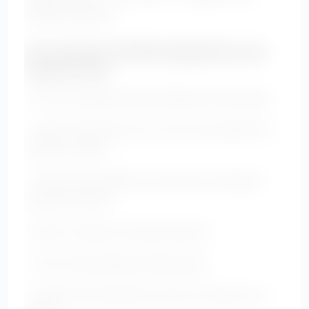
baskets blanches
Les erreurs à éviter quand on a un
ventre rond
• Porter uniquement des vêtements très larges.
• Choisir des hauts trop courts qui s’arrêtent au
milieu du ventre.
• Porter des matières trop fines qui marquent
toutes les zones.
• Serrer la taille au mauvais endroit.
• Porter des pantalons taille basse.
• Utiliser des imprimés trop gros centrés sur le