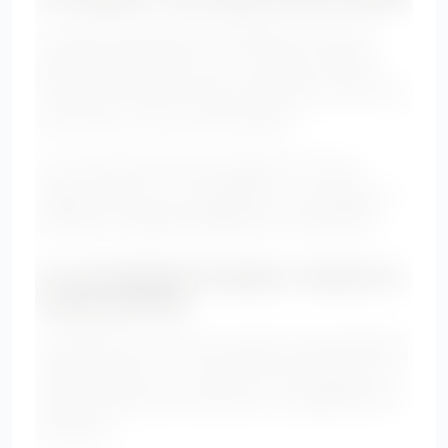
La ceinture peut être très flatteuse si elle est
placée correctement. Sur un ventre rond, elle
fonctionne souvent mieux portée haut, juste sous
la poitrine ou sur une robe empire.
Si un accessoire attire le regard vers votre
visage, votre cou, vos épaules ou vos jambes, il
participe à l’équilibre général de la silhouette.
7. Les pantalons et jeans : trouver la
coupe parfaite
Le pantalon est souvent la pièce la plus difficile à
choisir quand on a un ventre rond. Pourtant, une
bonne coupe peut transformer complètement la
silhouette.