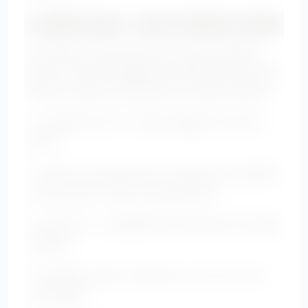
La taille haute : votre meilleure alliée
Un pantalon taille haute bien coupé maintient
mieux le ventre, allonge les jambes et évite que la
ceinture coupe la silhouette au mauvais endroit.
• Le pantalon droit : simple, élégant et facile à
porter.
• Le jean droit taille haute : parfait pour équilibrer
le ventre sans mouler excessivement.
• Le bootcut : il rééquilibre les hanches et allonge
la jambe.
• Le palazzo fluide : idéal pour un look chic et
confortable.