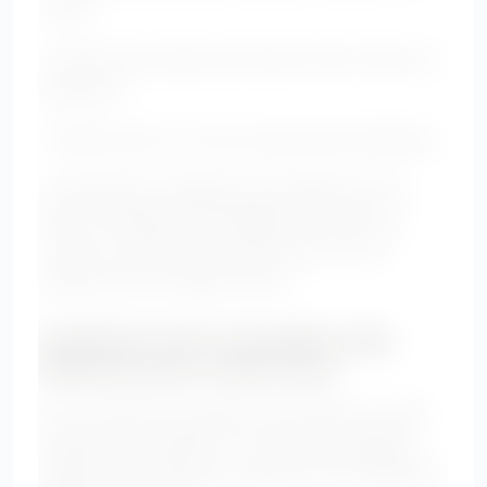
ventre.
• Choisir des vestes qui ferment mal et tirent sur
l’abdomen.
• Penser que le noir est la seule option flatteuse.
La silhouette ne dépend pas seulement de la
taille du vêtement. Elle dépend surtout de la
coupe, du tombé, des proportions et de la
manière dont le regard circule.
Comment créer une garde-robe
flatteuse pour ventre rond
Pour construire une garde-robe efficace, inutile
d’acheter énormément. Il vaut mieux quelques
pièces bien choisies que beaucoup de vêtements