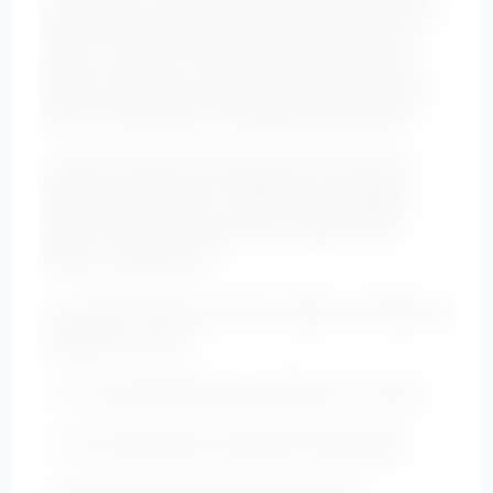
est l’une des techniques les plus efficaces pour
flatter un ventre rond. Il permet de créer des
lignes verticales, de donner de la profondeur au
look et de structurer la silhouette sans serrer.
La pièce centrale du layering est souvent une
veste portée ouverte : blazer long, cardigan
fluide, chemise oversize bien coupée, veste
kimono ou gilet droit.
• La veste ouverte crée deux lignes verticales qui
allongent le corps.
• Les couches détournent l’attention du ventre.
• Le look paraît plus travaillé et plus élégant.
• La silhouette est structurée sans être