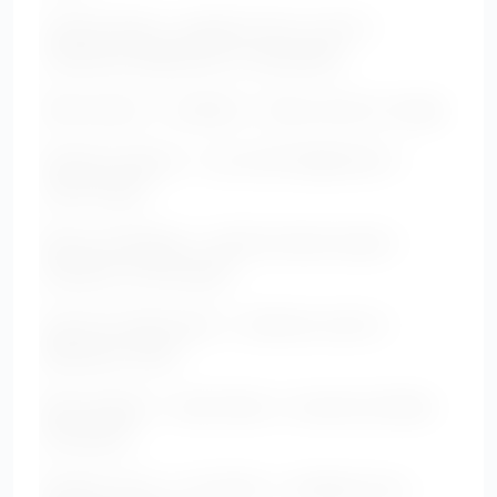
Tunique fluide + pantalon slim ou droit +
chaussures légèrement compensées
Robe empire + sandales + bijoux près du visage
Pantalon palazzo + top rentré légèrement +
veste longue
Robe portefeuille + ceinture haute souple +
escarpins confortables
Jean brut taille haute + chemise ouverte +
débardeur fluide
Robe drapée + veste fluide + boucles d’oreilles
lumineuses
Pantalon droit + top fluide + cardigan long +