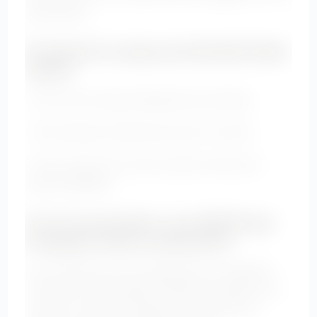
polyvalente.
Pourquoi la coupe portefeuille flatte
autant
• Elle crée une ligne diagonale qui allonge.
• Elle marque la taille sans serrer le ventre.
• Elle convient aux looks casual comme aux
tenues habillées.
6. Les accessoires : les détails qui
changent toute la silhouette
Les accessoires sont essentiels pour équilibrer
une tenue. Ils permettent d’attirer le regard vers
le haut, de créer des lignes verticales et de