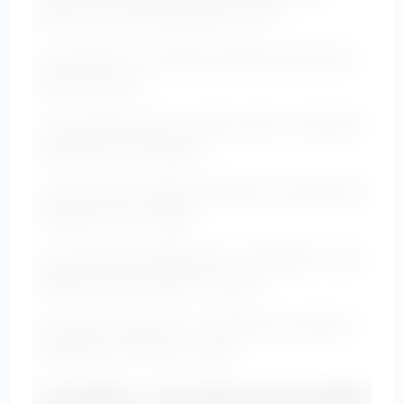
donner plus de personnalité au look.
• Les sautoirs : ils créent une ligne verticale qui
allonge le buste.
• Les foulards longs : portés ouverts, ils affinent
visuellement la silhouette.
• Les boucles d’oreilles lumineuses : elles attirent
le regard vers le visage.
• Les chaussures légèrement compensées : elles
allongent sans sacrifier le confort.
• Les sacs portés haut : ils évitent de couper la
silhouette au niveau du ventre.
La ceinture : oui, mais au bon endroit