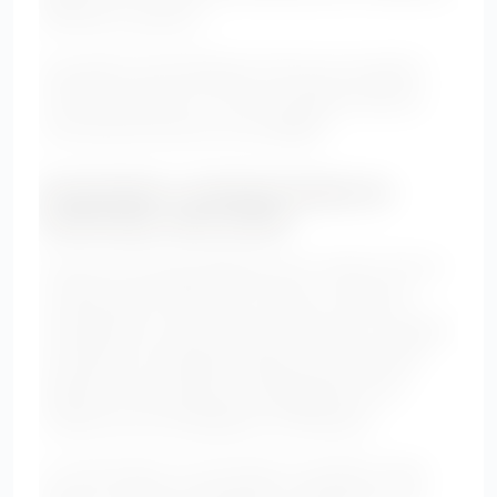
difficiles à associer.
Une garde-robe flatteuse n’est pas une garde-
robe qui cache tout. C’est une garde-robe qui
vous donne envie de vous habiller.
Conclusion : la bonne tenue ne
cache pas, elle révèle
Trouver une tenue flatteuse pour ventre rond ne
consiste pas à effacer son corps. Il s’agit de
comprendre ce qui crée de l’harmonie : les lignes
verticales, les matières fluides, les tailles bien
placées, les accessoires stratégiques et les
coupes qui accompagnent la silhouette.
La robe empire, le top fluide, le pantalon taille