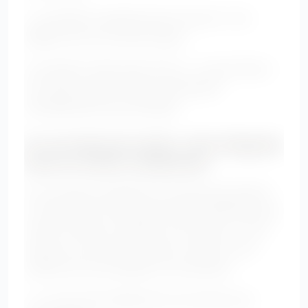
• Le pantalon cigarette bien structuré : très
élégant avec une veste longue.
Un pantalon taille haute foncé + un haut fluide +
une veste ouverte crée une silhouette
immédiatement plus allongée.
8. Les looks de soirée : être élégante
sans se sentir comprimée
Les occasions spéciales ne doivent pas devenir
un casse-tête. Une tenue de soirée flatteuse pour
ventre rond doit combiner trois choses : un joli
tombé, une zone forte mise en valeur et une
matière qui accompagne le mouvement.
• La robe droite légèrement structurée avec