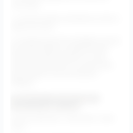
veste longue.
• La robe avec détail au décolleté pour attirer le
regard vers le haut.
La combinaison peut être très élégante si elle est
bien choisie. Préférez un modèle avec taille
haute, jambe fluide, décolleté en V et tissu
souple. Une veste kimono ou un blazer satiné
peut compléter le look avec beaucoup
d’élégance.
Les 8 formules de tenues qui
fonctionnent vraiment
Jean droit taille haute + blouse fluide + blazer
ouvert