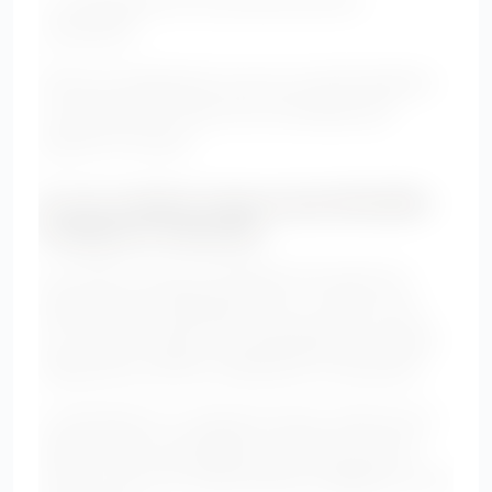
comprimée.
Évitez de superposer trop de couches épaisses.
Le layering doit créer de la verticalité, pas
ajouter du volume.
5. Les coupes wrap et portefeuille :
l’élégance naturelle
Les robes et tops portefeuille sont parmi les
pièces les plus flatteuses pour un ventre rond.
Leur coupe croisée crée naturellement une ligne
diagonale qui affine visuellement la silhouette.
Le décolleté en V allonge le buste, tandis que le
drapé vient accompagner les formes sans les
mouler. C’est une coupe féminine, élégante et très