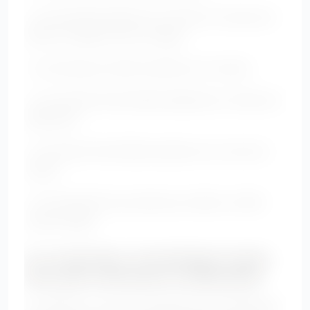
• Les imprimés placés sur le haut du corps pour
attirer le regard vers le visage.
• Les très gros motifs centrés sur le ventre.
• Les rayures horizontales épaisses au niveau de
l’abdomen.
• Les tissus très brillants placés sur la zone du
ventre.
• Les imprimés trop serrés qui créent un effet
visuel chargé.
4. Le layering : la technique la plus
chic pour structurer la silhouette
Le layering, ou l’art de superposer les vêtements,