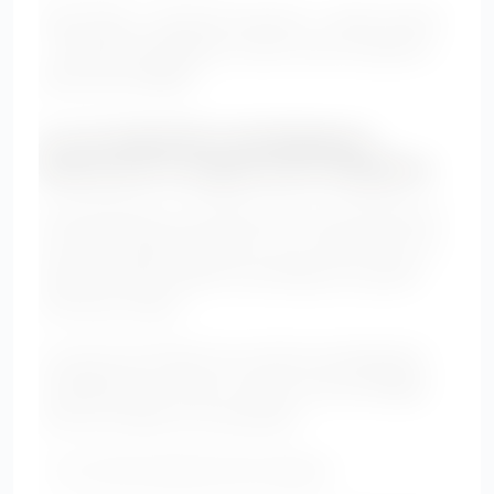
Haut fluide + bas plus structuré + veste ouverte
= silhouette équilibrée, ventre moins marqué et
allure plus habillée.
3. Les imprimés stratégiques :
détourner le regard avec élégance
Contrairement à une idée reçue, les imprimés ne
sont pas interdits quand on a un ventre rond. Ils
peuvent même devenir très flatteurs lorsqu’ils
sont bien choisis.
Le secret est d’éviter les motifs qui élargissent
visuellement la zone du ventre et de privilégier
ceux qui créent du mouvement.
• Les motifs abstraits bien répartis.