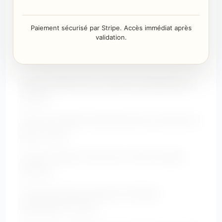
Paiement sécurisé par Stripe. Accès immédiat après
validation.
• Avec un jean droit ou slim pour équilibrer les
volumes.
• Avec un pantalon taille haute pour structurer le
bas du corps.
• Avec un blazer ouvert pour créer une ligne
verticale.
• Avec des bijoux longs pour allonger
visuellement le buste.