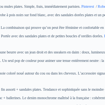
ou mules plates. Simple, frais, immédiatement parisien.
Pinterest
/
Robe
obe à pois noirs sur fond blanc, avec des sandales dorées plates et un pet
rs. La combinaison qui prouve qu’on peut être féminine et confortable 
Portée avec des sandales plates et de petites boucles d’oreilles dorées.
une beurre avec un jean droit et des sneakers en daim : doux, lumineux,
il. Un seul pop de couleur pour animer une tenue entièrement neutre : la
 soie coloré noué autour du cou ou dans les cheveux. L’accessoire signa
in assorti + sandales plates. Tendance et sophistiquée sans le moindre e
lanc + ballerines. Le denim monochrome maîtrisé à la française : cohéren