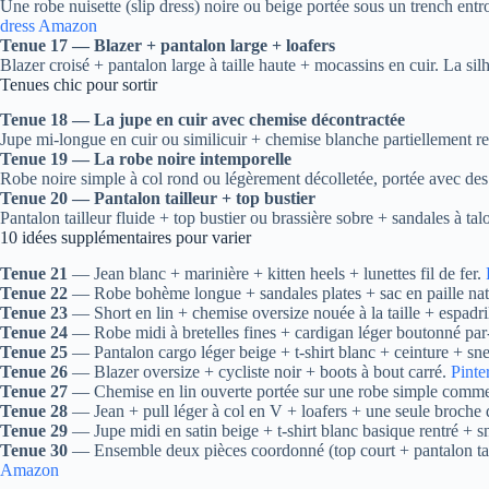
Une robe nuisette (slip dress) noire ou beige portée sous un trench entr
dress Amazon
Tenue 17 — Blazer + pantalon large + loafers
Blazer croisé + pantalon large à taille haute + mocassins en cuir. La sil
Tenues chic pour sortir
Tenue 18 — La jupe en cuir avec chemise décontractée
Jupe mi-longue en cuir ou similicuir + chemise blanche partiellement re
Tenue 19 — La robe noire intemporelle
Robe noire simple à col rond ou légèrement décolletée, portée avec des b
Tenue 20 — Pantalon tailleur + top bustier
Pantalon tailleur fluide + top bustier ou brassière sobre + sandales à talo
10 idées supplémentaires pour varier
Tenue 21
— Jean blanc + marinière + kitten heels + lunettes fil de fer.
Tenue 22
— Robe bohème longue + sandales plates + sac en paille nat
Tenue 23
— Short en lin + chemise oversize nouée à la taille + espadri
Tenue 24
— Robe midi à bretelles fines + cardigan léger boutonné par
Tenue 25
— Pantalon cargo léger beige + t-shirt blanc + ceinture + sn
Tenue 26
— Blazer oversize + cycliste noir + boots à bout carré.
Pinte
Tenue 27
— Chemise en lin ouverte portée sur une robe simple comme 
Tenue 28
— Jean + pull léger à col en V + loafers + une seule broche d
Tenue 29
— Jupe midi en satin beige + t-shirt blanc basique rentré +
Tenue 30
— Ensemble deux pièces coordonné (top court + pantalon taill
Amazon