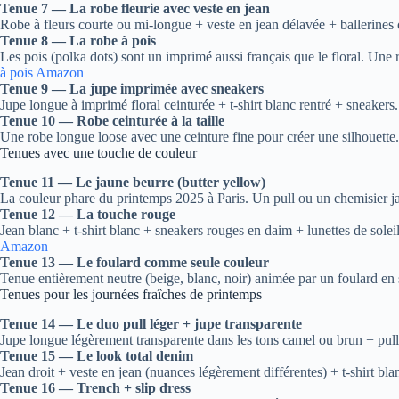
Tenue 7 — La robe fleurie avec veste en jean
Robe à fleurs courte ou mi-longue + veste en jean délavée + ballerines 
Tenue 8 — La robe à pois
Les pois (polka dots) sont un imprimé aussi français que le floral. Une r
à pois Amazon
Tenue 9 — La jupe imprimée avec sneakers
Jupe longue à imprimé floral ceinturée + t-shirt blanc rentré + sneake
Tenue 10 — Robe ceinturée à la taille
Une robe longue loose avec une ceinture fine pour créer une silhouette. 
Tenues avec une touche de couleur
Tenue 11 — Le jaune beurre (butter yellow)
La couleur phare du printemps 2025 à Paris. Un pull ou un chemisier ja
Tenue 12 — La touche rouge
Jean blanc + t-shirt blanc + sneakers rouges en daim + lunettes de sole
Amazon
Tenue 13 — Le foulard comme seule couleur
Tenue entièrement neutre (beige, blanc, noir) animée par un foulard en
Tenues pour les journées fraîches de printemps
Tenue 14 — Le duo pull léger + jupe transparente
Jupe longue légèrement transparente dans les tons camel ou brun + pull f
Tenue 15 — Le look total denim
Jean droit + veste en jean (nuances légèrement différentes) + t-shirt b
Tenue 16 — Trench + slip dress