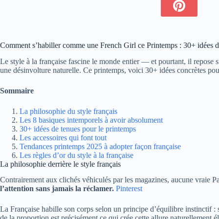
Comment s’habiller comme une French Girl ce Printemps : 30+ idées de 
Le style à la française fascine le monde entier — et pourtant, il repose 
une désinvolture naturelle. Ce printemps, voici 30+ idées concrètes pour
Sommaire
La philosophie du style français
Les 8 basiques intemporels à avoir absolument
30+ idées de tenues pour le printemps
Les accessoires qui font tout
Tendances printemps 2025 à adopter façon française
Les règles d’or du style à la française
La philosophie derrière le style français
Contrairement aux clichés véhiculés par les magazines, aucune vraie Pari
l’attention sans jamais la réclamer.
Pinterest
La Française habille son corps selon un principe d’équilibre instinctif :
de la proportion est précisément ce qui crée cette allure naturellement él