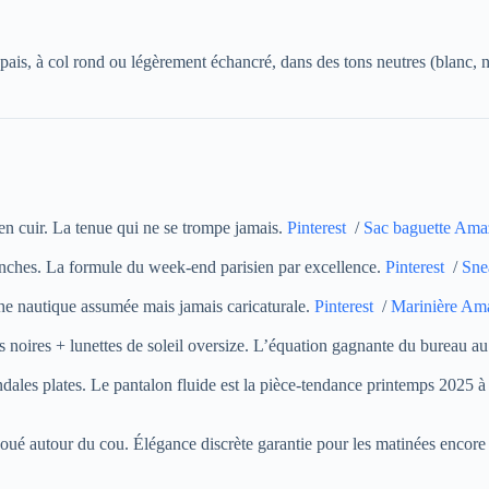
épais, à col rond ou légèrement échancré, dans des tons neutres (blanc, no
 en cuir. La tenue qui ne se trompe jamais.
Pinterest
/
Sac baguette Am
blanches. La formule du week-end parisien par excellence.
Pinterest
/
Sne
che nautique assumée mais jamais caricaturale.
Pinterest
/
Marinière Am
s noires + lunettes de soleil oversize. L’équation gagnante du bureau a
andales plates. Le pantalon fluide est la pièce-tendance printemps 2025 
 noué autour du cou. Élégance discrète garantie pour les matinées encore