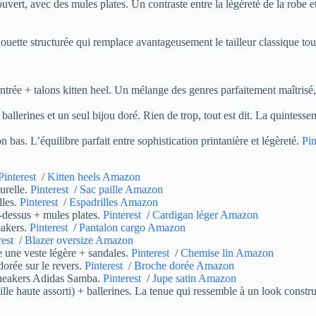
ouvert, avec des mules plates. Un contraste entre la légèreté de la robe 
houette structurée qui remplace avantageusement le tailleur classique tou
ntrée + talons kitten heel. Un mélange des genres parfaitement maîtrisé,
allerines et un seul bijou doré. Rien de trop, tout est dit. La quintesse
n bas. L’équilibre parfait entre sophistication printanière et légèreté.
Pin
Pinterest
/
Kitten heels Amazon
urelle.
Pinterest
/
Sac paille Amazon
lles.
Pinterest
/
Espadrilles Amazon
-dessus + mules plates.
Pinterest
/
Cardigan léger Amazon
eakers.
Pinterest
/
Pantalon cargo Amazon
rest
/
Blazer oversize Amazon
une veste légère + sandales.
Pinterest
/
Chemise lin Amazon
orée sur le revers.
Pinterest
/
Broche dorée Amazon
 sneakers Adidas Samba.
Pinterest
/
Jupe satin Amazon
e haute assorti) + ballerines. La tenue qui ressemble à un look constru