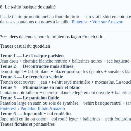
8. Le t-shirt basique de qualité
Pas le t-shirt promotionnel au fond du tiroir — un vrai t-shirt en coton 
dans ses pantalons ou noués à la taille.
Pinterest
/
Voir sur Amazon
30+ idées de tenues pour le printemps façon French Girl
Tenues casual du quotidien
Tenue 1 — Le classique parisien
Jean droit + chemise blanche rentrée + ballerines noires + sac baguette
Tenue 2 — Décontractée mais affinée
Jean straight + t-shirt blanc + blazer posé sur les épaules + sneakers 
Tenue 3 — Le trench en vedette
Trench coat ouvert + jean + t-shirt rayé marinière + mocassins. La tou
Tenue 4 — Minimalisme en noir et blanc
Pantalon noir tailleur + chemise blanche légèrement ouverte + ballerine
Tenue 5 — Le pantalon fluide
Pantalon large en satin ou soie de synthèse + t-shirt basique rentré + s
Pinterest
/
Pantalon fluide Amazon
Tenue 6 — Jupe midi + col roulé fin
Jupe midi en lin ou coton + col roulé léger + ballerines + petit foulard
Tenues florales et printanières