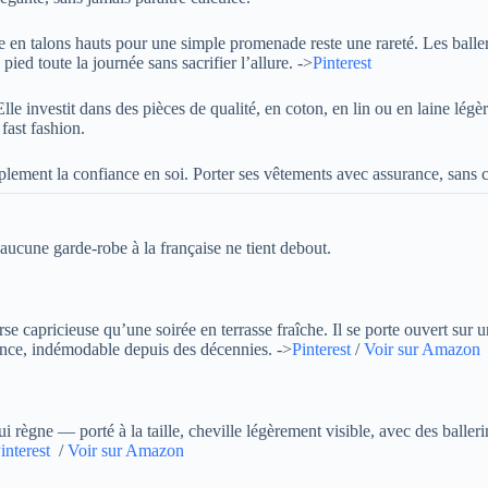
e en talons hauts pour une simple promenade reste une rareté. Les balle
ied toute la journée sans sacrifier l’allure. ->
Pinterest
Elle investit dans des pièces de qualité, en coton, en lin ou en laine légè
fast fashion.
mplement la confiance en soi. Porter ses vêtements avec assurance, sans 
 aucune garde-robe à la française ne tient debout.
e capricieuse qu’une soirée en terrasse fraîche. Il se porte ouvert sur un 
lence, indémodable depuis des décennies. ->
Pinterest
/
Voir sur Amazon
i règne — porté à la taille, cheville légèrement visible, avec des baller
interest
/
Voir sur Amazon