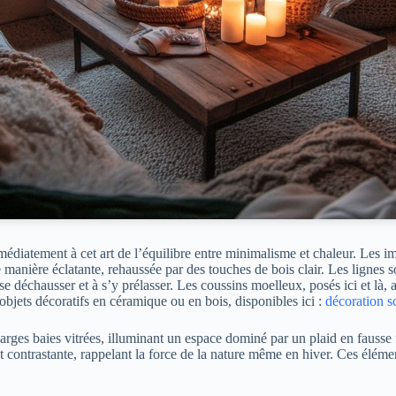
diatement à cet art de l’équilibre entre minimalisme et chaleur. Les im
manière éclatante, rehaussée par des touches de bois clair. Les lignes s
 à se déchausser et à s’y prélasser. Les coussins moelleux, posés ici et l
 objets décoratifs en céramique ou en bois, disponibles ici :
décoration s
larges baies vitrées, illuminant un espace dominé par un plaid en fausse 
 et contrastante, rappelant la force de la nature même en hiver. Ces élém